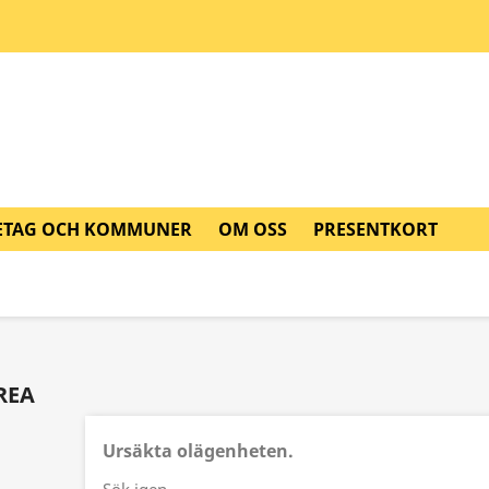
ETAG OCH KOMMUNER
OM OSS
PRESENTKORT
REA
Ursäkta olägenheten.