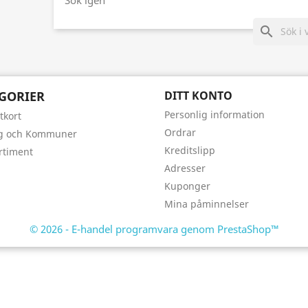
Sök igen
search
GORIER
DITT KONTO
Personlig information
tkort
Ordrar
ag och Kommuner
Kreditslipp
rtiment
Adresser
Kuponger
Mina påminnelser
© 2026 - E-handel programvara genom PrestaShop™