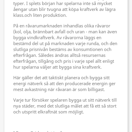
typer. I splets början har spelarna inte så mycket
åengar utan blir tvugna att köpa kraftverk av lägra
klass.och liten produktion.
På en råvarumarknaden inhandlas olika råvaror
(kol, olja, brännbart avfall och uran - man kan även
bygga vindkraftverk. Av råvarorna läggs en
bestämd del ut på marknaden varje runda, och den
slutliga prisnivån bestäms av konsumtionen och
efterfrågan. Således ändras alltså resursernas
efterfrågan, tillgång och pris i varje spel allt enligt
hur spelarna väljer att bygga sina kraftverk.
Här gäller det att taktiskt planera och bygga sitt
energi nätverk så att den producerade energin ger
mest avkastning när råvaran är som billigast.
Varje tur försöker spelaren bygga ut sitt nätverk till
nya städer, med det slutliga målet att få ett så stort
och utspritt elkraftnät som möjligt.