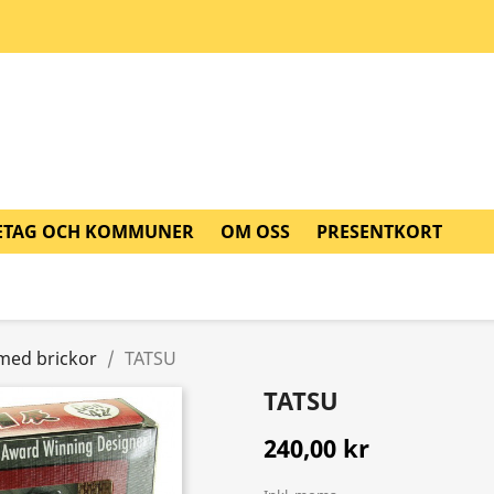
ETAG OCH KOMMUNER
OM OSS
PRESENTKORT
med brickor
TATSU
TATSU
240,00 kr