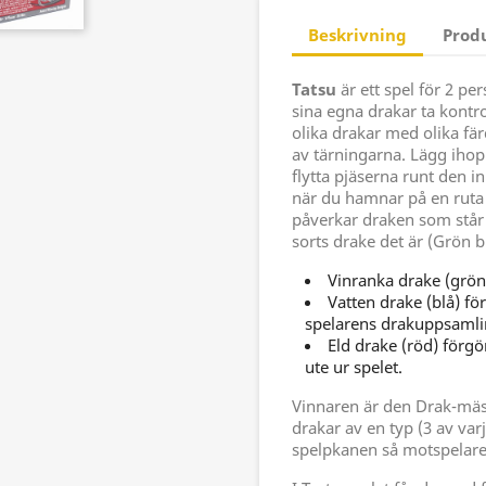
Beskrivning
Prod
Tatsu
är ett spel för 2 pe
sina egna drakar ta kontro
olika drakar med olika fä
av tärningarna. Lägg ihop 
flytta pjäserna runt den inr
när du hamnar på en ruta
påverkar draken som står 
sorts drake det är (Grön bl
Vinranka drake (grön
Vatten drake (blå) fö
spelarens drakuppsamli
Eld drake (röd) förg
ute ur spelet.
Vinnaren är den Drak-mäs
drakar av en typ (3 av varje
spelpkanen så motspelare