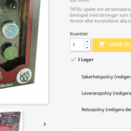
Inkl. moms
TATSU spelet om att bemästra
brickspel med tärningar som 
förstör eller kontrollerar all
Kvantitet

LÄGG TI

I Lager
Säkerhetspolicy (redig
Leveranspolicy (redige
Returpolicy (redigera 
