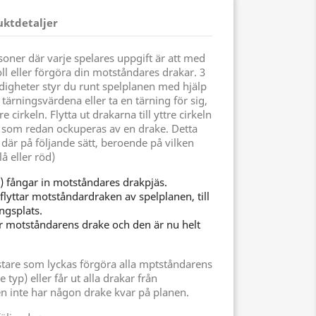
uktdetaljer
rsoner där varje spelares uppgift är att med
ll eller förgöra din motståndares drakar. 3
rdigheter styr du runt spelplanen med hjälp
tärningsvärdena eller ta en tärning för sig,
e cirkeln. Flytta ut drakarna till yttre cirkeln
 som redan ockuperas av en drake. Detta
där på följande sätt, beroende på vilken
å eller röd)
) fångar in motståndares drakpjäs.
rflyttar motståndardraken av spelplanen, till
ngsplats.
ör motståndarens drake och den är nu helt
tare som lyckas förgöra alla mptståndarens
 typ) eller får ut alla drakar från
n inte har någon drake kvar på planen.