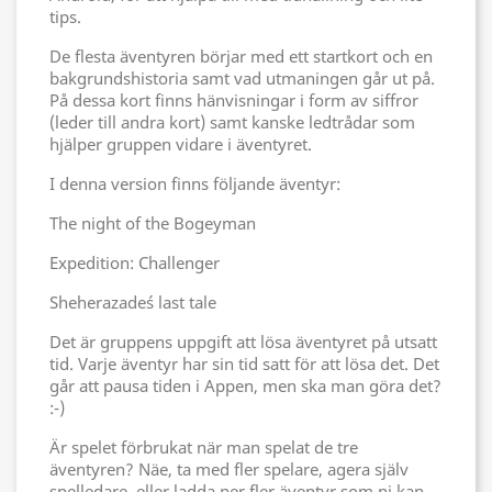
tips.
De flesta äventyren börjar med ett startkort och en
bakgrundshistoria samt vad utmaningen går ut på.
På dessa kort finns hänvisningar i form av siffror
(leder till andra kort) samt kanske ledtrådar som
hjälper gruppen vidare i äventyret.
I denna version finns följande äventyr:
The night of the Bogeyman
Expedition: Challenger
Sheherazade´s last tale
Det är gruppens uppgift att lösa äventyret på utsatt
tid. Varje äventyr har sin tid satt för att lösa det. Det
går att pausa tiden i Appen, men ska man göra det?
:-)
Är spelet förbrukat när man spelat de tre
äventyren? Näe, ta med fler spelare, agera själv
spelledare, eller ladda ner fler äventyr som ni kan