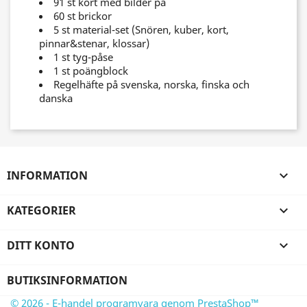
91 st kort med bilder på
60 st brickor
5 st material-set (Snören, kuber, kort,
pinnar&stenar, klossar)
1 st tyg-påse
1 st poängblock
Regelhäfte på svenska, norska, finska och
danska
INFORMATION

KATEGORIER

DITT KONTO

BUTIKSINFORMATION
© 2026 - E-handel programvara genom PrestaShop™